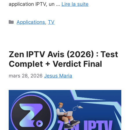
application IPTV, un …
Lire la suite
Catégories
Applications
,
TV
Zen IPTV Avis (2026) : Test
Complet + Verdict Final
mars 28, 2026
Jesus Maria