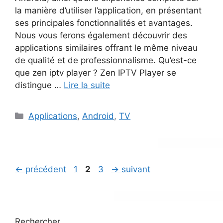
la manière d’utiliser l’application, en présentant
ses principales fonctionnalités et avantages.
Nous vous ferons également découvrir des
applications similaires offrant le même niveau
de qualité et de professionnalisme. Qu’est-ce
que zen iptv player ? Zen IPTV Player se
distingue …
Lire la suite
Catégories
Applications
,
Android
,
TV
Page
Page
Page
←
précédent
1
2
3
→
suivant
Rechercher