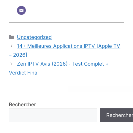
Catégories
Uncategorized
14+ Meilleures Applications IPTV [Apple TV
– 2026]
Zen IPTV Avis (2026) : Test Complet +
Verdict Final
Rechercher
Recherche